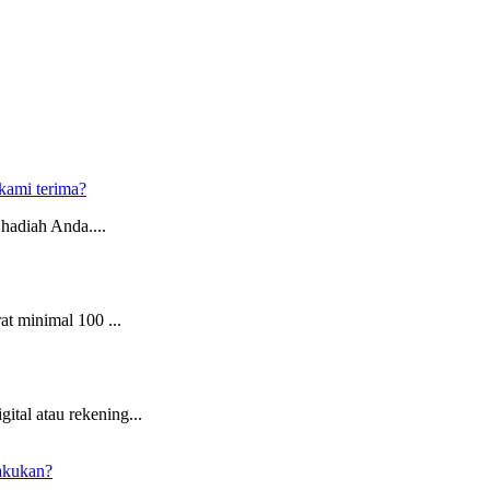
kami terima?
hadiah Anda....
t minimal 100 ...
tal atau rekening...
lakukan?