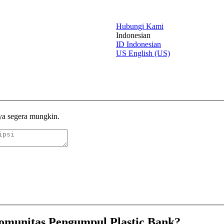
Hubungi Kami
Indonesian
ID
Indonesian
US
English (US)
ya segera mungkin.
omunitas Pengumpul Plastic Bank?