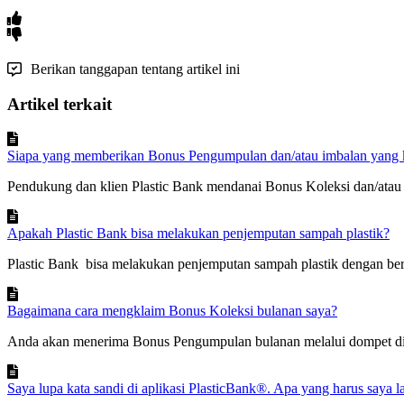
Berikan tanggapan tentang artikel ini
Artikel terkait
Siapa yang memberikan Bonus Pengumpulan dan/atau imbalan yang 
Pendukung dan klien Plastic Bank mendanai Bonus Koleksi dan/atau 
Apakah Plastic Bank bisa melakukan penjemputan sampah plastik?
Plastic Bank bisa melakukan penjemputan sampah plastik dengan bera
Bagaimana cara mengklaim Bonus Koleksi bulanan saya?
Anda akan menerima Bonus Pengumpulan bulanan melalui dompet digi
Saya lupa kata sandi di aplikasi PlasticBank®. Apa yang harus saya 