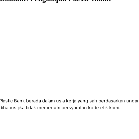
Plastic
Bank
berada
dalam
usia
kerja
yang
sah
berdasarkan
unda
dihapus
jika
tidak
memenuhi
persyaratan
kode
etik
kami
.