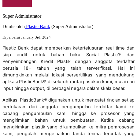
Super Administrator
Ditulis oleh
Plastic Bank
(Super Administrator)
Diperbarui January 3rd, 2024
Plastic
Bank
dapat
memberikan
ketertelusuran
real
-
time
dan
siap
audit
untuk
bahan
baku
Social
Plastic
®
dan
Penyeimbangan
Kredit
Plastik
dengan
anggota
terdaftar
berusia
18
+
tahun
yang
telah
terverifikasi
.
Hal
ini
dimungkinkan
melalui
lokasi
bersertifikasi
yang
mendukung
aplikasi
PlasticBank
®
di
seluruh
rantai
pasokan
kami
,
mulai
dari
input
hingga
output
,
di
berbagai
negara
dalam
skala
besar
.
Aplikasi
PlasticBank
®
digunakan
untuk
mencatat
rincian
setiap
pertukaran
dari
anggota
pengumpulan
terdaftar
kami
ke
cabang
pengumpulan
kami
,
hingga
ke
prosesor
yang
mengirimkan
bahan
untuk
pembuatan
.
Ketika
cabang
mengirimkan
plastik
yang
dikumpulkan
ke
mitra
pemrosesan
kami
,
pengolah
mengeluarkan
tanda
terima
tercetak
yang