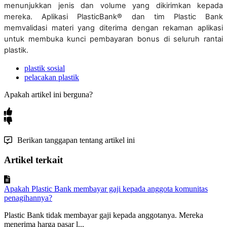
menunjukkan
jenis
dan
volume
yang
dikirimkan
kepada
mereka
.
Aplikasi
PlasticBank
®
dan
tim
Plastic
Bank
memvalidasi
materi
yang
diterima
dengan
rekaman
aplikasi
untuk
membuka
kunci
pembayaran
bonus
di
seluruh
rantai
plastik
.
plastik sosial
pelacakan plastik
Apakah artikel ini berguna?
Berikan tanggapan tentang artikel ini
Artikel terkait
Apakah Plastic Bank membayar gaji kepada anggota komunitas
penagihannya?
Plastic Bank tidak membayar gaji kepada anggotanya. Mereka
menerima harga pasar l...