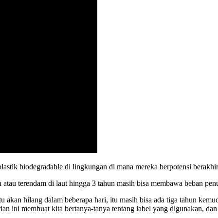
plastik
biodegradable
di
lingkungan
di
mana
mereka
berpotensi
berakhi
h
atau
terendam
di
laut
hingga
3
tahun
masih
bisa
membawa
beban
pen
tu
akan
hilang
dalam
beberapa
hari
,
itu
masih
bisa
ada
tiga
tahun
kemud
tian
ini
membuat
kita
bertanya
-
tanya
tentang
label
yang
digunakan
,
dan