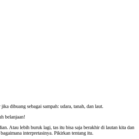
r
jika
dibuang
sebagai
sampah
:
udara
,
tanah
,
dan
laut
.
uh
belanjaan
!
ian
.
Atau
lebih
buruk
lagi
,
tas
itu
bisa
saja
berakhir
di
lautan
kita
dan
bagaimana
interpretasinya
.
Pikirkan
tentang
itu
.