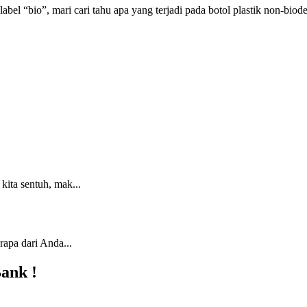
label
“
bio
”
,
mari
cari
tahu
apa
yang
terjadi
pada
botol
plastik
non
-
biod
ita sentuh, mak...
rapa dari Anda...
Bank !