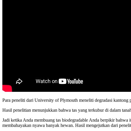
Para
peneliti
dari
University
of
Plymouth
meneliti
degradasi
kantong
Hasil
penelitian
menunjukkan
bahwa
tas
yang
terkubur
di
dalam
tana
Jadi
ketika
Anda
membuang
tas
biodegradable
Anda
berpikir
bahwa
i
membahayakan
nyawa
banyak
hewan
.
Hasil
mengejutkan
dari
peneli