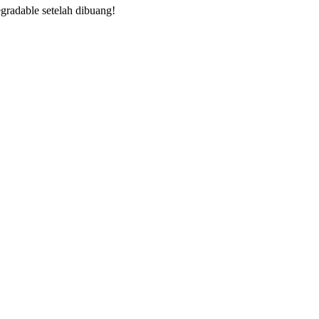
egradable
setelah
dibuang
!